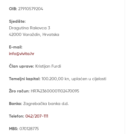
OIB:
27910579204
Sjedište:
Dragutina Rakovca 3
42000 Varaždin, Hrvatska
E-mail:
info@vivita.hr
Član uprave:
Kristijan Furdi
Temeljni kapital:
100.200,00 kn, uplaćen u cijelosti
Žiro račun:
HR7423600001102470095
Banka:
Zagrebačka banka d.d.
Telefon:
042/207-111
MBS:
070128775