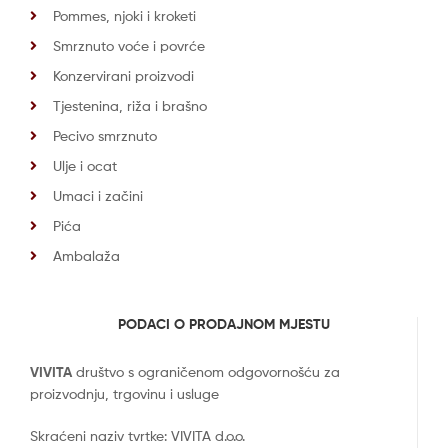
Pommes, njoki i kroketi
Smrznuto voće i povrće
Konzervirani proizvodi
Tjestenina, riža i brašno
Pecivo smrznuto
Ulje i ocat
Umaci i začini
Pića
Ambalaža
PODACI O PRODAJNOM MJESTU
VIVITA
društvo s ograničenom odgovornošću za
proizvodnju, trgovinu i usluge
Skraćeni naziv tvrtke: VIVITA d.o.o.