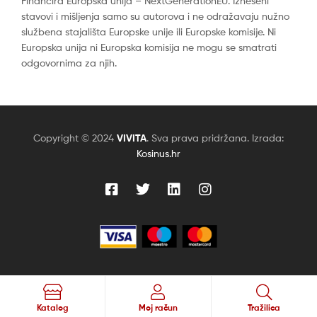
Financira Europska unija – NextGenerationEU. Izneseni
stavovi i mišljenja samo su autorova i ne odražavaju nužno
službena stajališta Europske unije ili Europske komisije. Ni
Europska unija ni Europska komisija ne mogu se smatrati
odgovornima za njih.
Copyright © 2024
VIVITA
. Sva prava pridržana. Izrada:
Kosinus.hr
Traži
Katalog
Moj račun
Tražilica