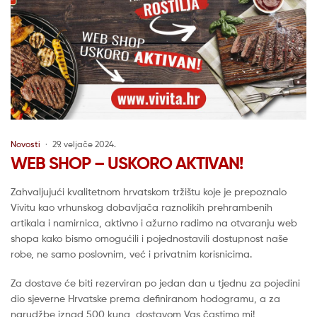
Novosti
29. veljače 2024.
WEB SHOP – USKORO AKTIVAN!
Zahvaljujući kvalitetnom hrvatskom tržištu koje je prepoznalo
Vivitu kao vrhunskog dobavljača raznolikih prehrambenih
artikala i namirnica, aktivno i ažurno radimo na otvaranju web
shopa kako bismo omogućili i pojednostavili dostupnost naše
robe, ne samo poslovnim, već i privatnim korisnicima.
Za dostave će biti rezerviran po jedan dan u tjednu za pojedini
dio sjeverne Hrvatske prema definiranom hodogramu, a za
narudžbe iznad 500 kuna, dostavom Vas častimo mi!