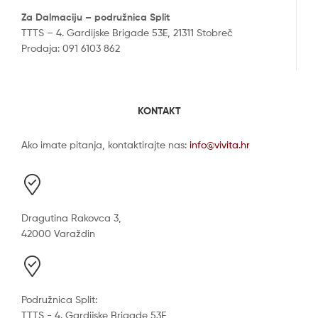
Za Dalmaciju – podružnica Split
TTTS – 4. Gardijske Brigade 53E, 21311 Stobreč
Prodaja: 091 6103 862
KONTAKT
Ako imate pitanja, kontaktirajte nas:
info@vivita.hr
Dragutina Rakovca 3,
42000 Varaždin
Podružnica Split:
TTTS - 4. Gardijske Brigade 53E,