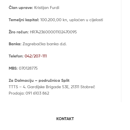
Član uprave:
Kristijan Furdi
Temeljni kapital:
100.200,00 kn, uplaćen u cijelosti
Žiro račun:
HR7423600001102470095
Banka:
Zagrebačka banka d.d.
Telefon:
042/207-111
MBS:
070128775
Za Dalmaciju – podružnica Split
TTTS – 4. Gardijske Brigade 53E, 21311 Stobreč
Prodaja: 091 6103 862
KONTAKT