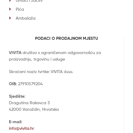
Umaci i začini
Pića
Ambalaža
PODACI O PRODAJNOM MJESTU
VIVITA
društvo s ograničenom odgovornošću za
proizvodnju, trgovinu i usluge
Skraćeni naziv tvrtke: VIVITA d.o.o.
OIB:
27910579204
Sjedište:
Dragutina Rakovca 3
42000 Varaždin, Hrvatska
E-mail:
info@vivita.hr