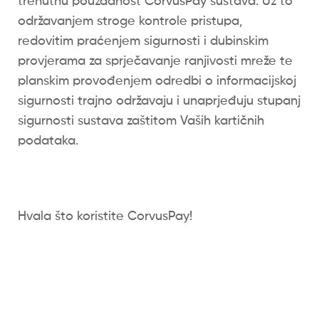
trenutnu pouzdanost CorvusPay sustava. Uz to
održavanjem stroge kontrole pristupa,
redovitim praćenjem sigurnosti i dubinskim
provjerama za sprječavanje ranjivosti mreže te
planskim provođenjem odredbi o informacijskoj
sigurnosti trajno održavaju i unaprjeđuju stupanj
sigurnosti sustava zaštitom Vaših kartičnih
podataka.
Hvala što koristite CorvusPay!