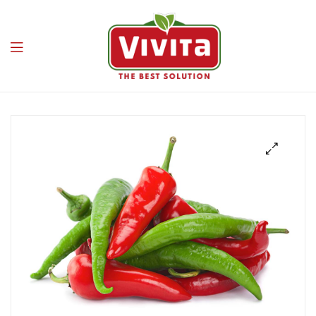
Vivita
🔍