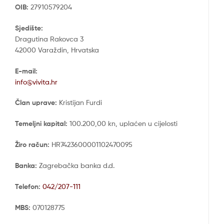
OIB:
27910579204
Sjedište:
Dragutina Rakovca 3
42000 Varaždin, Hrvatska
E-mail:
info@vivita.hr
Član uprave:
Kristijan Furdi
Temeljni kapital:
100.200,00 kn, uplaćen u cijelosti
Žiro račun:
HR7423600001102470095
Banka:
Zagrebačka banka d.d.
Telefon:
042/207-111
MBS:
070128775