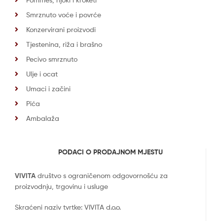
Smrznuto voće i povrće
Konzervirani proizvodi
Tjestenina, riža i brašno
Pecivo smrznuto
Ulje i ocat
Umaci i začini
Pića
Ambalaža
PODACI O PRODAJNOM MJESTU
VIVITA
društvo s ograničenom odgovornošću za
proizvodnju, trgovinu i usluge
Skraćeni naziv tvrtke: VIVITA d.o.o.