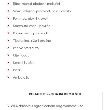
Ribe, morski plodovi i mekušci
Sirevi, mliječni proizvodi, jaja i ostalo
Pommes, njoki i kroketi
Smrznuto voće i povrće
Konzervirani proizvodi
Tjestenina, riža i brašno
Pecivo smrznuto
Ulje i ocat
Umaci i začini
Pića
Ambalaža
PODACI O PRODAJNOM MJESTU
VIVITA
društvo s ograničenom odgovornošću za