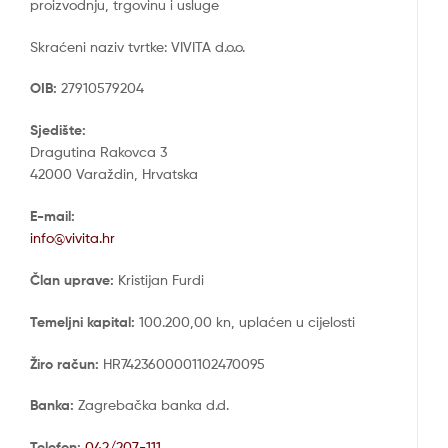
proizvodnju, trgovinu i usluge
Skraćeni naziv tvrtke: VIVITA d.o.o.
OIB:
27910579204
Sjedište:
Dragutina Rakovca 3
42000 Varaždin, Hrvatska
E-mail:
info@vivita.hr
Član uprave:
Kristijan Furdi
Temeljni kapital:
100.200,00 kn, uplaćen u cijelosti
Žiro račun:
HR7423600001102470095
Banka:
Zagrebačka banka d.d.
Telefon:
042/207-111