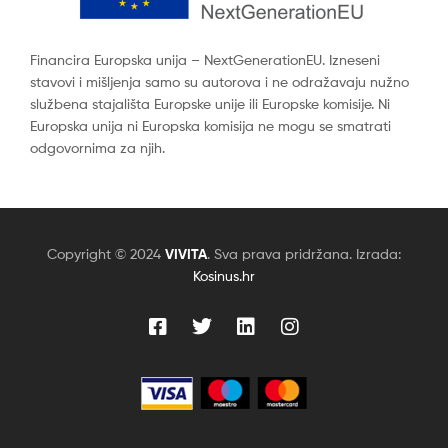
Financira Europska unija – NextGenerationEU. Izneseni
stavovi i mišljenja samo su autorova i ne odražavaju nužno
službena stajališta Europske unije ili Europske komisije. Ni
Europska unija ni Europska komisija ne mogu se smatrati
odgovornima za njih.
Copyright © 2024
VIVITA
. Sva prava pridržana. Izrada:
Kosinus.hr