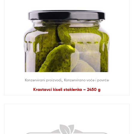
,
Konzervirani proizvodi
Konzervirano voće i povrće
Krastavci kiseli staklenka – 2450 g