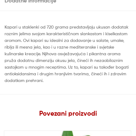
Dodatne informacije
Kapari u staklenki od 720 grama predstavljaju ukusan dodatak
raznim jelima svojom karakterističnom slankastom i kiselkastom
aromom. Ovi kapari su idealni za dodavanje u salate, umake,
riblja ili mesna jela, kao i u razne mediteranske i svjetske
kulinarske kreacije. Njihova osvježavajuća i pikantna aroma
pruža dodatnu dimenziju okusu jela, čineći ih nezaobilaznim
sastojkom u mnogim receptima. Uz to, kapari su također bogati
antioksidansima i drugim hranjivim tvarima, čineći ih i zdravim
dodatkom prehrani.
Povezani proizvodi