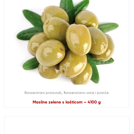
,
Konzervirani proizvodi
Konzervirano voće i povrće
Masline zelene s košticom – 4100 g