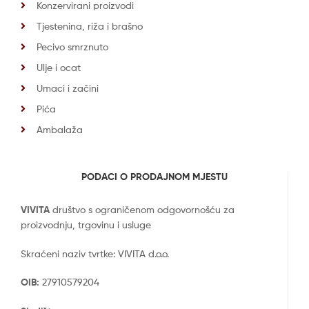
Konzervirani proizvodi
Tjestenina, riža i brašno
Pecivo smrznuto
Ulje i ocat
Umaci i začini
Pića
Ambalaža
PODACI O PRODAJNOM MJESTU
VIVITA
društvo s ograničenom odgovornošću za
proizvodnju, trgovinu i usluge
Skraćeni naziv tvrtke: VIVITA d.o.o.
OIB:
27910579204