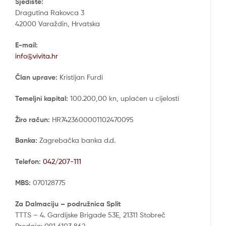
Sjedište:
Dragutina Rakovca 3
42000 Varaždin, Hrvatska
E-mail:
info@vivita.hr
Član uprave:
Kristijan Furdi
Temeljni kapital:
100.200,00 kn, uplaćen u cijelosti
Žiro račun:
HR7423600001102470095
Banka:
Zagrebačka banka d.d.
Telefon:
042/207-111
MBS:
070128775
Za Dalmaciju – podružnica Split
TTTS – 4. Gardijske Brigade 53E, 21311 Stobreč
Prodaja: 091 6103 862