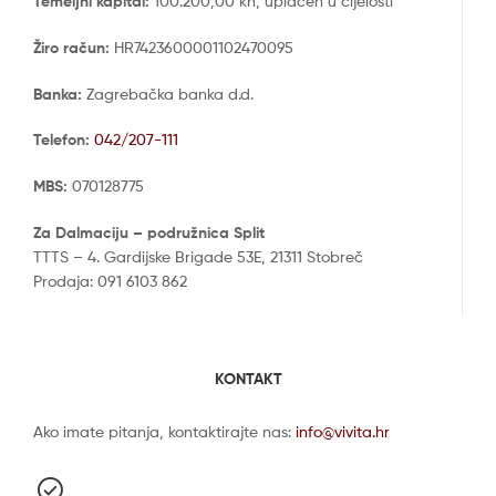
Temeljni kapital:
100.200,00 kn, uplaćen u cijelosti
Žiro račun:
HR7423600001102470095
Banka:
Zagrebačka banka d.d.
Telefon:
042/207-111
MBS:
070128775
Za Dalmaciju – podružnica Split
TTTS – 4. Gardijske Brigade 53E, 21311 Stobreč
Prodaja: 091 6103 862
KONTAKT
Ako imate pitanja, kontaktirajte nas:
info@vivita.hr