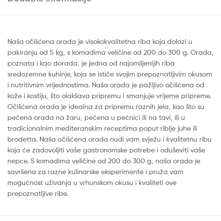
Naša očišćena orada je visokokvalitetna riba koja dolazi u
pakiranju od 5 kg, s komadima veličine od 200 do 300 g. Orada,
poznata i kao dorada, je jedna od najomiljenijih riba
sredozemne kuhinje, koja se ističe svojim prepoznatljivim okusom
i nutritivnim vrijednostima. Naša orada je pažljivo očišćena od
kože i kostiju, što olakšava pripremu i smanjuje vrijeme pripreme.
Očišćena orada je idealna za pripremu raznih jela, kao što su
pečena orada na žaru, pečena u pećnici ili na tavi, ili u
tradicionalnim mediteranskim receptima poput riblje juhe ili
brodetta. Naša očišćena orada nudi vam svježu i kvalitetnu ribu
koja će zadovoljiti vaše gastronomske potrebe i oduševiti vaše
nepce. S komadima veličine od 200 do 300 g, naša orada je
savršena za razne kulinarske eksperimente i pruža vam
mogućnost uživanja u vrhunskom okusu i kvaliteti ove
prepoznatljive ribe.