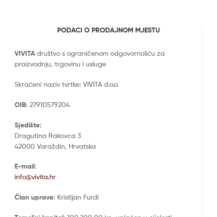
PODACI O PRODAJNOM MJESTU
VIVITA
društvo s ograničenom odgovornošću za
proizvodnju, trgovinu i usluge
Skraćeni naziv tvrtke: VIVITA d.o.o.
OIB:
27910579204
Sjedište:
Dragutina Rakovca 3
42000 Varaždin, Hrvatska
E-mail:
info@vivita.hr
Član uprave:
Kristijan Furdi