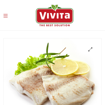
Vivita
🔍