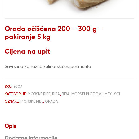
Orada očišćena 200 – 300 g –
pakiranje 5 kg
Cijena na upit
Savršena za razne kulinarske eksperimente
SKU:
3007
KATEGORIJE:
MORSKE RIBE
,
RIBA
,
RIBA, MORSKI PLODOVI I MEKUŠCI
OZNAKE:
MORSKE RIBE
,
ORADA
Opis
Dodatne informacije