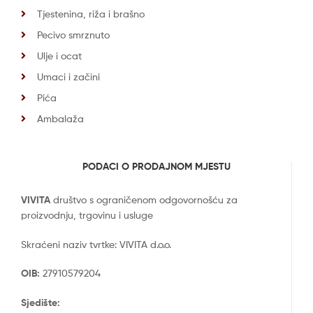
Tjestenina, riža i brašno
Pecivo smrznuto
Ulje i ocat
Umaci i začini
Pića
Ambalaža
PODACI O PRODAJNOM MJESTU
VIVITA
društvo s ograničenom odgovornošću za
proizvodnju, trgovinu i usluge
Skraćeni naziv tvrtke: VIVITA d.o.o.
OIB:
27910579204
Sjedište: