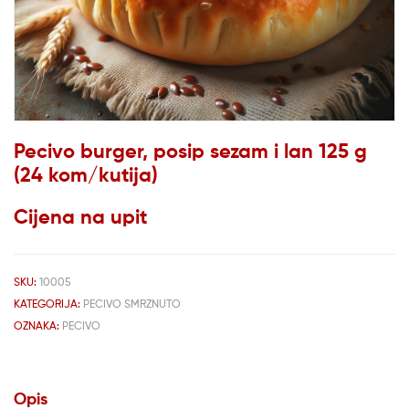
Pecivo burger, posip sezam i lan 125 g
(24 kom/kutija)
Cijena na upit
SKU:
10005
KATEGORIJA:
PECIVO SMRZNUTO
OZNAKA:
PECIVO
Opis