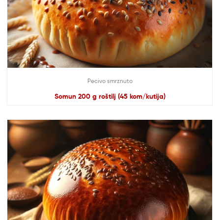
Pecivo smrznuto
Somun 200 g roštilj (45 kom/kutija)