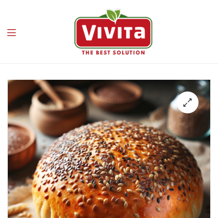
Vivita
🔍