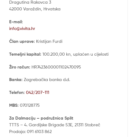
Dragutina Rakovca 3
42000 Varaždin, Hrvatska
E-mail:
info@vivita.hr
Član uprave:
Kristijan Furdi
Temeljni kapital:
100.200,00 kn, uplaćen u cijelosti
Žiro račun:
HR7423600001102470095
Banka:
Zagrebačka banka d.d.
Telefon:
042/207-111
MBS:
070128775
Za Dalmaciju – podružnica Split
TTTS – 4. Gardijske Brigade 53E, 21311 Stobreč
Prodaja: 091 6103 862