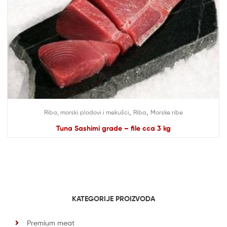
,
,
Riba, morski plodovi i mekušci
Riba
Morske ribe
Tuna Sashimi grade – file cca 3 kg
KATEGORIJE PROIZVODA
Premium meat