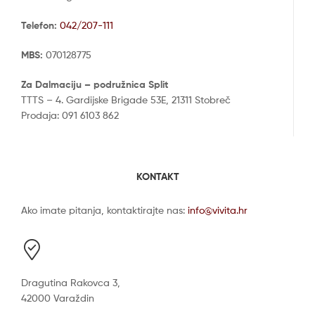
Telefon:
042/207-111
MBS:
070128775
Za Dalmaciju – podružnica Split
TTTS – 4. Gardijske Brigade 53E, 21311 Stobreč
Prodaja: 091 6103 862
KONTAKT
Ako imate pitanja, kontaktirajte nas:
info@vivita.hr
Dragutina Rakovca 3,
42000 Varaždin