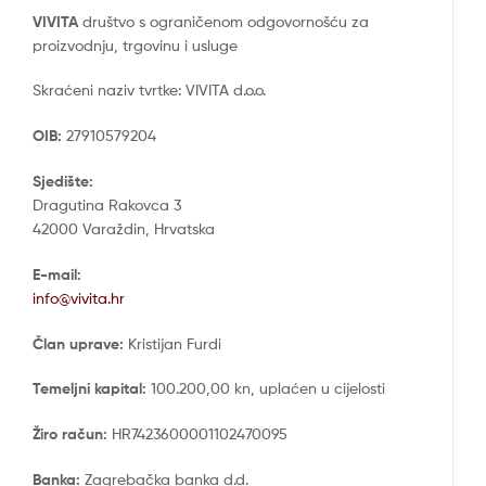
VIVITA
društvo s ograničenom odgovornošću za
proizvodnju, trgovinu i usluge
Skraćeni naziv tvrtke: VIVITA d.o.o.
OIB:
27910579204
Sjedište:
Dragutina Rakovca 3
42000 Varaždin, Hrvatska
E-mail:
info@vivita.hr
Član uprave:
Kristijan Furdi
Temeljni kapital:
100.200,00 kn, uplaćen u cijelosti
Žiro račun:
HR7423600001102470095
Banka:
Zagrebačka banka d.d.