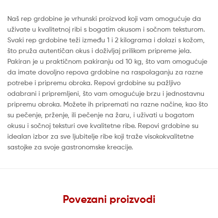
Naš rep grdobine je vrhunski proizvod koji vam omogućuje da
uživate u kvalitetnoj ribi s bogatim okusom i sočnom teksturom.
Svaki rep grdobine teži između 1 i 2 kilograma i dolazi s kožom,
što pruža autentičan okus i doživljaj prilikom pripreme jela.
Pakiran je u praktičnom pakiranju od 10 kg, što vam omogućuje
da imate dovoljno repova grdobine na raspolaganju za razne
potrebe i pripremu obroka. Repovi grdobine su pažljivo
odabrani i pripremljeni, što vam omogućuje brzu i jednostavnu
pripremu obroka. Možete ih pripremati na razne načine, kao što
su pečenje, prženje, ili pečenje na žaru, i uživati u bogatom
okusu i sočnoj teksturi ove kvalitetne ribe. Repovi grdobine su
idealan izbor za sve ljubitelje ribe koji traže visokokvalitetne
sastojke za svoje gastronomske kreacije.
Povezani proizvodi