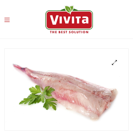
Vivita
🔍