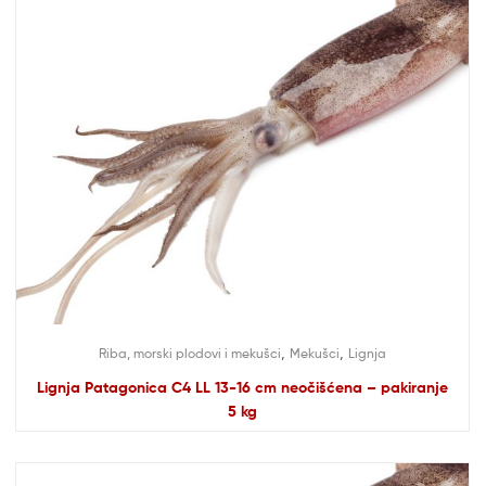
,
,
Riba, morski plodovi i mekušci
Mekušci
Lignja
Lignja Patagonica C4 LL 13-16 cm neočišćena – pakiranje
5 kg