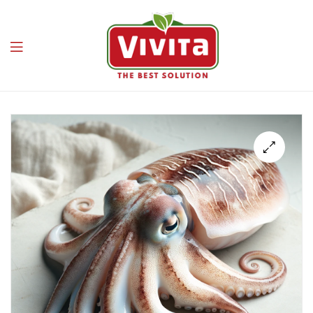
Vivita
🔍