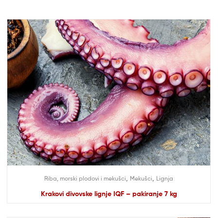
,
,
Riba, morski plodovi i mekušci
Mekušci
Lignja
Krakovi divovske lignje IQF – pakiranje 7 kg