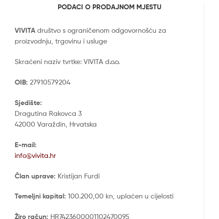
PODACI O PRODAJNOM MJESTU
VIVITA
društvo s ograničenom odgovornošću za
proizvodnju, trgovinu i usluge
Skraćeni naziv tvrtke: VIVITA d.o.o.
OIB:
27910579204
Sjedište:
Dragutina Rakovca 3
42000 Varaždin, Hrvatska
E-mail:
info@vivita.hr
Član uprave:
Kristijan Furdi
Temeljni kapital:
100.200,00 kn, uplaćen u cijelosti
Žiro račun:
HR7423600001102470095