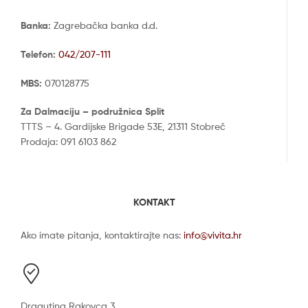
Banka:
Zagrebačka banka d.d.
Telefon:
042/207-111
MBS:
070128775
Za Dalmaciju – podružnica Split
TTTS – 4. Gardijske Brigade 53E, 21311 Stobreč
Prodaja: 091 6103 862
KONTAKT
Ako imate pitanja, kontaktirajte nas:
info@vivita.hr
Dragutina Rakovca 3,