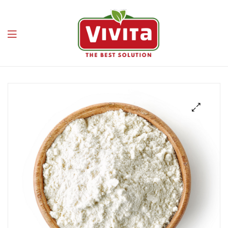
Vivita
🔍