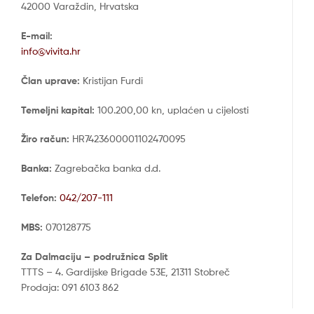
42000 Varaždin, Hrvatska
E-mail:
info@vivita.hr
Član uprave:
Kristijan Furdi
Temeljni kapital:
100.200,00 kn, uplaćen u cijelosti
Žiro račun:
HR7423600001102470095
Banka:
Zagrebačka banka d.d.
Telefon:
042/207-111
MBS:
070128775
Za Dalmaciju – podružnica Split
TTTS – 4. Gardijske Brigade 53E, 21311 Stobreč
Prodaja: 091 6103 862