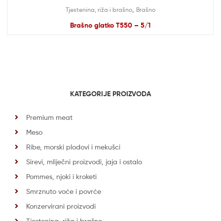
,
Tjestenina, riža i brašno
Brašno
Brašno glatko T550 – 5/1
KATEGORIJE PROIZVODA
Premium meat
Meso
Ribe, morski plodovi i mekušci
Sirevi, mliječni proizvodi, jaja i ostalo
Pommes, njoki i kroketi
Smrznuto voće i povrće
Konzervirani proizvodi
Tjestenina, riža i brašno