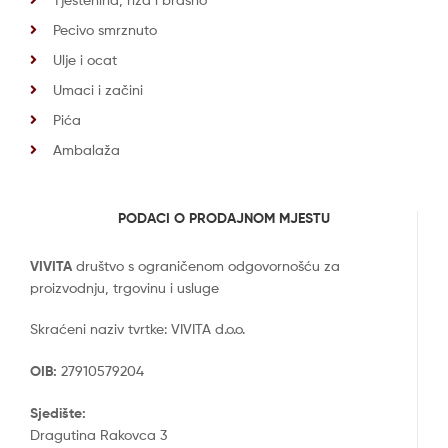
Pecivo smrznuto
Ulje i ocat
Umaci i začini
Pića
Ambalaža
PODACI O PRODAJNOM MJESTU
VIVITA
društvo s ograničenom odgovornošću za
proizvodnju, trgovinu i usluge
Skraćeni naziv tvrtke: VIVITA d.o.o.
OIB:
27910579204
Sjedište:
Dragutina Rakovca 3