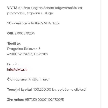
VIVITA
društvo s ograničenom odgovornošću za
proizvodnju, trgovinu i usluge
Skraćeni naziv tvrtke: VIVITA d.o.o.
OIB:
27910579204
Sjedište:
Dragutina Rakovca 3
42000 Varaždin, Hrvatska
E-mail:
info@vivita.hr
Član uprave:
Kristijan Furdi
Temeljni kapital:
100.200,00 kn, uplaćen u cijelosti
Žiro račun:
HR7423600001102470095