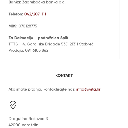
Banka:
Zagrebačka banka d.d.
Telefon:
042/207-111
MBS:
070128775
Za Dalmaciju – podružnica Split
TTTS – 4. Gardijske Brigade 53E, 21311 Stobreč
Prodaja: 091 6103 862
KONTAKT
Ako imate pitanja, kontaktirajte nas:
info@vivita.hr
Dragutina Rakovca 3,
42000 Varaždin