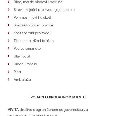
Ribe, morski plodovi i mekušci
Sirevi, mliječni proizvodi, jaja i ostalo
Pommes, njoki i kroketi
Smrznuto voće i povrće
Konzervirani proizvodi
Tjestenina, riža i brašno
Pecivo smrznuto
Ulje i ocat
Umaci i začini
Pića
Ambalaža
PODACI O PRODAJNOM MJESTU
VIVITA
društvo s ograničenom odgovornošću za
proizvodnju, trgovinu i usluge