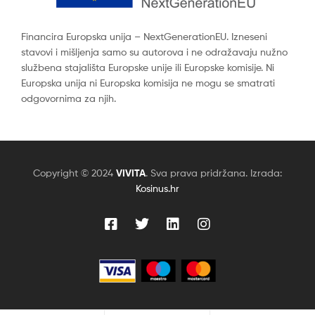
Financira Europska unija – NextGenerationEU. Izneseni
stavovi i mišljenja samo su autorova i ne odražavaju nužno
službena stajališta Europske unije ili Europske komisije. Ni
Europska unija ni Europska komisija ne mogu se smatrati
odgovornima za njih.
Copyright © 2024
VIVITA
. Sva prava pridržana. Izrada:
Kosinus.hr