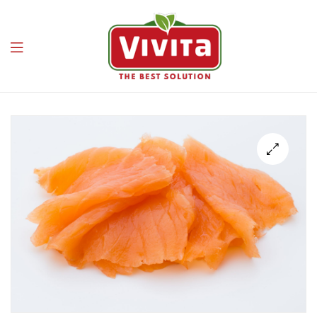
Vivita
🔍