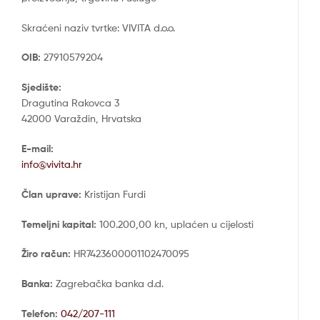
Skraćeni naziv tvrtke: VIVITA d.o.o.
OIB:
27910579204
Sjedište:
Dragutina Rakovca 3
42000 Varaždin, Hrvatska
E-mail:
info@vivita.hr
Član uprave:
Kristijan Furdi
Temeljni kapital:
100.200,00 kn, uplaćen u cijelosti
Žiro račun:
HR7423600001102470095
Banka:
Zagrebačka banka d.d.
Telefon:
042/207-111