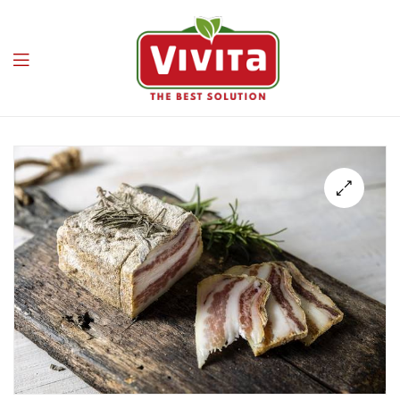
Vivita
🔍