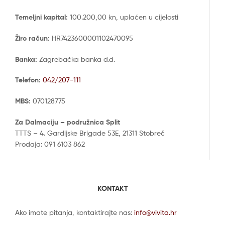
Temeljni kapital:
100.200,00 kn, uplaćen u cijelosti
Žiro račun:
HR7423600001102470095
Banka:
Zagrebačka banka d.d.
Telefon:
042/207-111
MBS:
070128775
Za Dalmaciju – podružnica Split
TTTS – 4. Gardijske Brigade 53E, 21311 Stobreč
Prodaja: 091 6103 862
KONTAKT
Ako imate pitanja, kontaktirajte nas:
info@vivita.hr