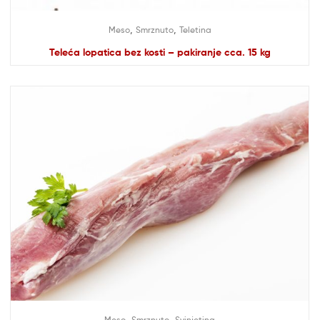
,
,
Meso
Smrznuto
Teletina
Teleća lopatica bez kosti – pakiranje cca. 15 kg
,
,
Meso
Smrznuto
Svinjetina