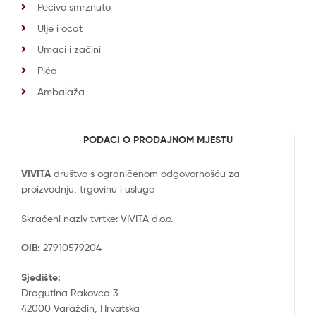
Pecivo smrznuto
Ulje i ocat
Umaci i začini
Pića
Ambalaža
PODACI O PRODAJNOM MJESTU
VIVITA
društvo s ograničenom odgovornošću za
proizvodnju, trgovinu i usluge
Skraćeni naziv tvrtke: VIVITA d.o.o.
OIB:
27910579204
Sjedište:
Dragutina Rakovca 3
42000 Varaždin, Hrvatska