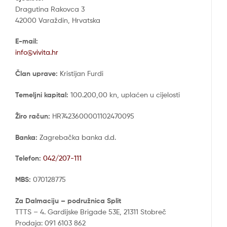
Dragutina Rakovca 3
42000 Varaždin, Hrvatska
E-mail:
info@vivita.hr
Član uprave:
Kristijan Furdi
Temeljni kapital:
100.200,00 kn, uplaćen u cijelosti
Žiro račun:
HR7423600001102470095
Banka:
Zagrebačka banka d.d.
Telefon:
042/207-111
MBS:
070128775
Za Dalmaciju – podružnica Split
TTTS – 4. Gardijske Brigade 53E, 21311 Stobreč
Prodaja: 091 6103 862