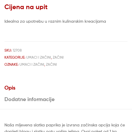
Cijena na upit
Idealna za upotrebu u raznim kulinarskim kreacijama
SKU:
12708
KATEGORIJE:
UMACI I ZAČINI
,
ZAČINI
OZNAKE:
UMACI I ZAČINI
,
ZAČINI
Opis
Dodatne informacije
Naša mljevena slatka paprika je izvrsna začinska opcija koja će
donijeti blagu i slatku notu vašim jelima. Ovaj paket od 1 kg