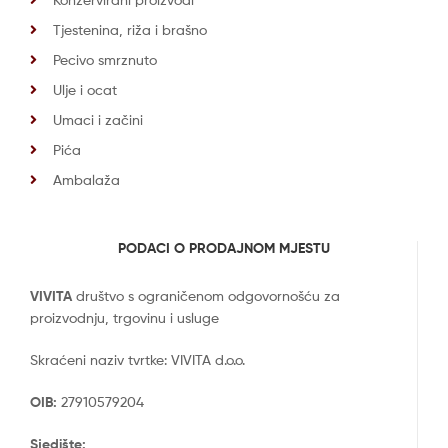
Tjestenina, riža i brašno
Pecivo smrznuto
Ulje i ocat
Umaci i začini
Pića
Ambalaža
PODACI O PRODAJNOM MJESTU
VIVITA
društvo s ograničenom odgovornošću za
proizvodnju, trgovinu i usluge
Skraćeni naziv tvrtke: VIVITA d.o.o.
OIB:
27910579204
Sjedište: