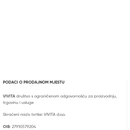
PODACI O PRODAJNOM MJESTU
VIVITA
društvo s ograničenom odgovornošću za proizvodnju,
trgovinu i usluge
Skraćeni naziv tvrtke: VIVITA d.o.o.
OIB:
27910579204