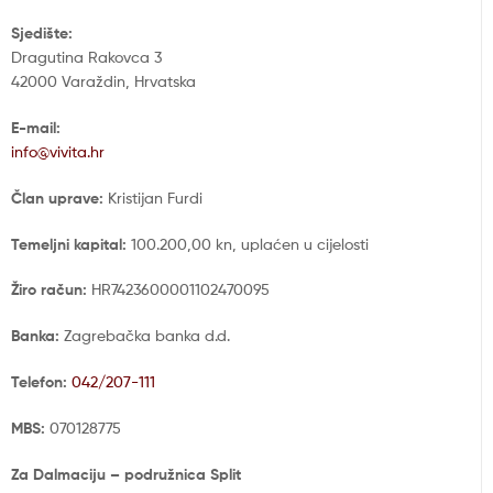
Sjedište:
Dragutina Rakovca 3
42000 Varaždin, Hrvatska
E-mail:
info@vivita.hr
Član uprave:
Kristijan Furdi
Temeljni kapital:
100.200,00 kn, uplaćen u cijelosti
Žiro račun:
HR7423600001102470095
Banka:
Zagrebačka banka d.d.
Telefon:
042/207-111
MBS:
070128775
Za Dalmaciju – podružnica Split