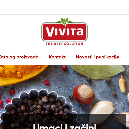
Vivita
Katalog proizvoda
Kontakt
Novosti i publikacije
The
Best
Solution
Umaci i začini