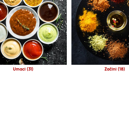
Umaci
(31)
Začini
(18)