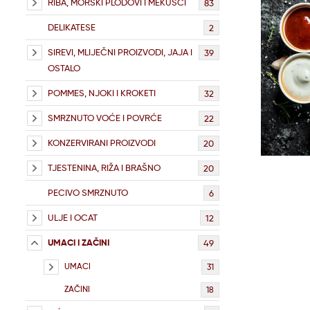
RIBA, MORSKI PLODOVI I MEKUŠCI
83
DELIKATESE
2
SIREVI, MLIJEČNI PROIZVODI, JAJA I
39
OSTALO
POMMES, NJOKI I KROKETI
32
SMRZNUTO VOĆE I POVRĆE
22
KONZERVIRANI PROIZVODI
20
TJESTENINA, RIŽA I BRAŠNO
20
PECIVO SMRZNUTO
6
ULJE I OCAT
12
UMACI I ZAČINI
49
UMACI
31
ZAČINI
18