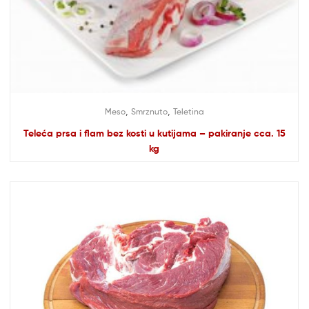
,
,
Meso
Smrznuto
Teletina
Teleća prsa i flam bez kosti u kutijama – pakiranje cca. 15
kg