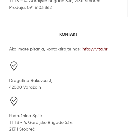
TTTS – 4. Gardijske Brigade 53E, 21311 Stobreč
Prodaja: 091 6103 862
KONTAKT
Ako imate pitanja, kontaktirajte nas:
info@vivita.hr
Dragutina Rakovca 3,
42000 Varaždin
Podružnica Split:
TTTS - 4. Gardijske Brigade 53E,
21311 Stobreč