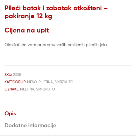
Pileći batak i zabatak otkošteni –
pakiranje 12 kg
Cijena na upit
Olakšati će vam pripremu vaših omiljenih pilećih jela
SKU:
2305
KATEGORIJE:
MESO
,
PILETINA
,
SMRZNUTO
OZNAKE:
PILETINA
,
SMRZNUTO
Opis
Dodatne informacije