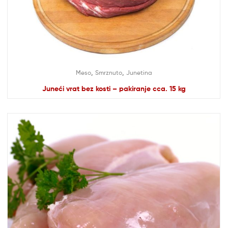
,
,
Meso
Smrznuto
Junetina
Juneći vrat bez kosti – pakiranje cca. 15 kg