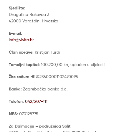
Sjedište:
Dragutina Rakovca 3
42000 Varaždin, Hrvatska
E-mail:
info@vivita.hr
Član uprave:
Kristijan Furdi
Temeljni kapital:
100.200,00 kn, uplaćen u cijelosti
Žiro račun:
HR7423600001102470095
Banka:
Zagrebačka banka d.d.
Telefon:
042/207-111
MBS:
070128775
Za Dalmaciju – podružnica Split