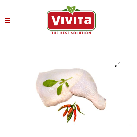
Vivita
🔍