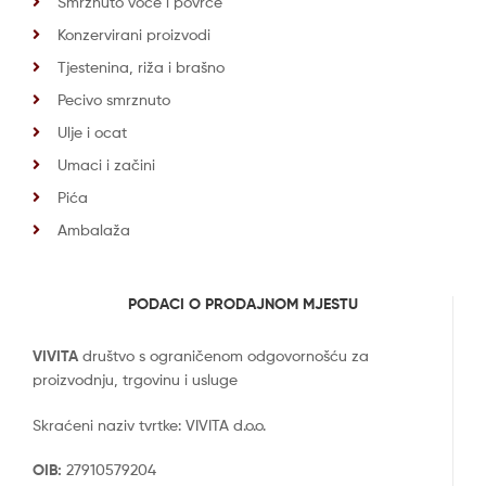
Smrznuto voće i povrće
Konzervirani proizvodi
Tjestenina, riža i brašno
Pecivo smrznuto
Ulje i ocat
Umaci i začini
Pića
Ambalaža
PODACI O PRODAJNOM MJESTU
VIVITA
društvo s ograničenom odgovornošću za
proizvodnju, trgovinu i usluge
Skraćeni naziv tvrtke: VIVITA d.o.o.
OIB:
27910579204