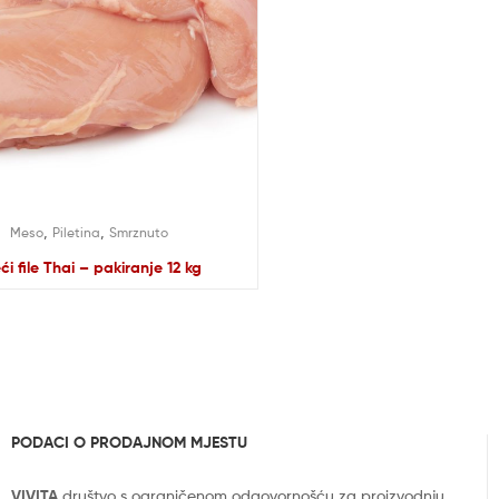
,
,
Meso
Piletina
Smrznuto
eći file Thai – pakiranje 12 kg
PODACI O PRODAJNOM MJESTU
VIVITA
društvo s ograničenom odgovornošću za proizvodnju,