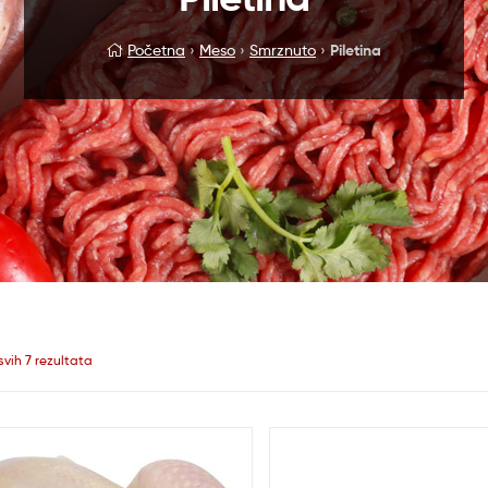
Početna
›
Meso
›
Smrznuto
›
Piletina
svih 7 rezultata