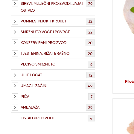
SIREVI, MLIJEČNI PROIZVODI, JAJA I
39
OSTALO
POMMES, NJOKI I KROKETI
32
SMRZNUTO VOĆE I POVRĆE
22
KONZERVIRANI PROIZVODI
20
TJESTENINA, RIŽA I BRAŠNO
20
PECIVO SMRZNUTO
6
ULJE I OCAT
12
Pile
UMACI I ZAČINI
49
PIĆA
7
AMBALAŽA
29
OSTALI PROIZVODI
4