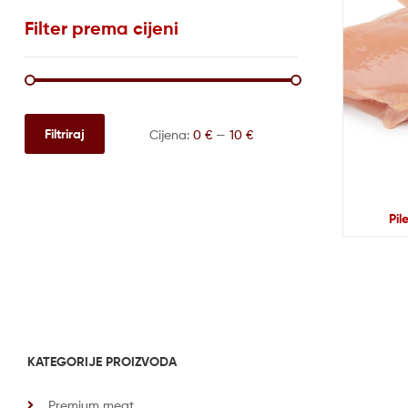
Filter prema cijeni
Filtriraj
Cijena:
0 €
—
10 €
Pil
KATEGORIJE PROIZVODA
Premium meat