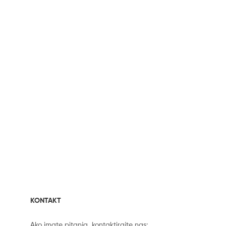
KONTAKT
Ako imate pitanja, kontaktirajte nas: