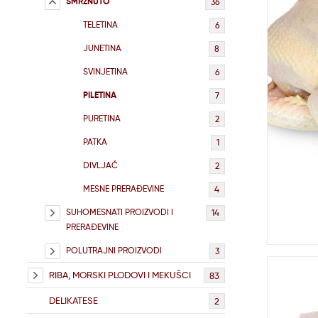
SMRZNUTO
36
TELETINA
6
JUNETINA
8
SVINJETINA
6
PILETINA
7
PURETINA
2
PATKA
1
DIVLJAČ
2
MESNE PRERAĐEVINE
4
SUHOMESNATI PROIZVODI I
14
PRERAĐEVINE
POLUTRAJNI PROIZVODI
3
RIBA, MORSKI PLODOVI I MEKUŠCI
83
DELIKATESE
2