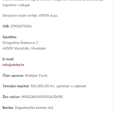
trgovinu i usluge
Skraćeni naziv tvrtke: VIVITA d.o.o.
OIB:
27910579204
Sjedište:
Dragutina Rakovca 3
42000 Varaždin, Hrvatska
E-mail:
info@vivita.hr
Član uprave:
Kristijan Furdi
Temeljni kapital:
100.200,00 kn, uplaćen u cijelosti
Žiro račun:
HR7423600001102470095
Banka:
Zagrebačka banka d.d.