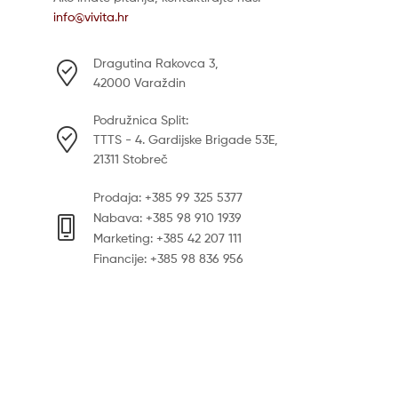
info@vivita.hr
Dragutina Rakovca 3,
42000 Varaždin
Podružnica Split:
TTTS - 4. Gardijske Brigade 53E,
21311 Stobreč
Prodaja: +385 99 325 5377
Nabava: +385 98 910 1939
Marketing: +385 42 207 111
Financije: +385 98 836 956