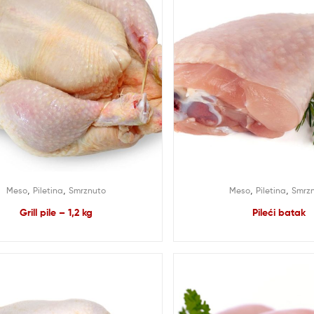
,
,
,
,
Meso
Piletina
Smrznuto
Meso
Piletina
Smrz
Grill pile – 1,2 kg
Pileći batak