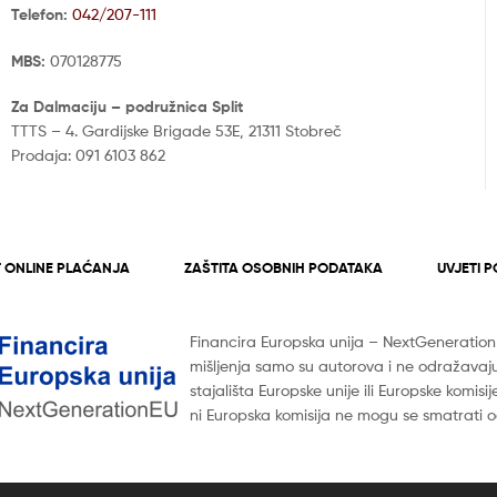
Telefon:
042/207-111
MBS:
070128775
Za Dalmaciju – podružnica Split
TTTS – 4. Gardijske Brigade 53E, 21311 Stobreč
Prodaja: 091 6103 862
 ONLINE PLAĆANJA
ZAŠTITA OSOBNIH PODATAKA
UVJETI 
Financira Europska unija – NextGenerationEU
mišljenja samo su autorova i ne odražavaj
stajališta Europske unije ili Europske komisij
ni Europska komisija ne mogu se smatrati o