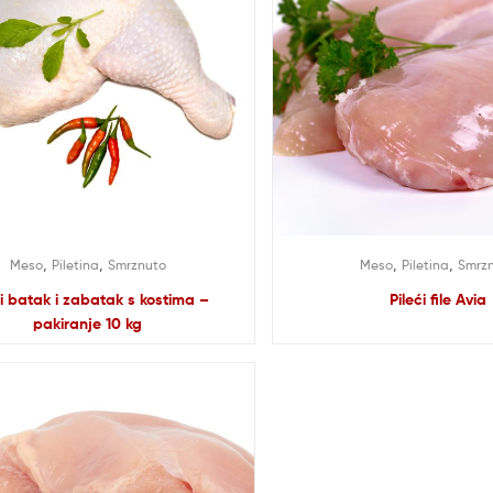
,
,
,
,
Meso
Piletina
Smrznuto
Meso
Piletina
Smrz
ći batak i zabatak s kostima –
Pileći file Avia
pakiranje 10 kg