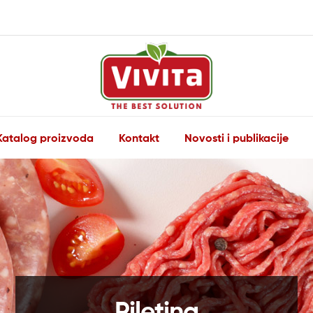
Vivita
Katalog proizvoda
Kontakt
Novosti i publikacije
The
Best
Solution
Piletina