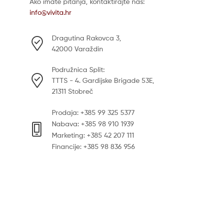
Ako imate pitanja, kontaktirajte nas:
info@vivita.hr
Dragutina Rakovca 3,
42000 Varaždin
Podružnica Split:
TTTS - 4. Gardijske Brigade 53E,
21311 Stobreč
Prodaja: +385 99 325 5377
Nabava: +385 98 910 1939
Marketing: +385 42 207 111
Financije: +385 98 836 956