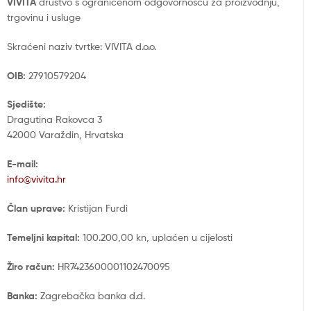
VIVITA
društvo s ograničenom odgovornošću za proizvodnju,
trgovinu i usluge
Skraćeni naziv tvrtke: VIVITA d.o.o.
OIB:
27910579204
Sjedište:
Dragutina Rakovca 3
42000 Varaždin, Hrvatska
E-mail:
info@vivita.hr
Član uprave:
Kristijan Furdi
Temeljni kapital:
100.200,00 kn, uplaćen u cijelosti
Žiro račun:
HR7423600001102470095
Banka:
Zagrebačka banka d.d.