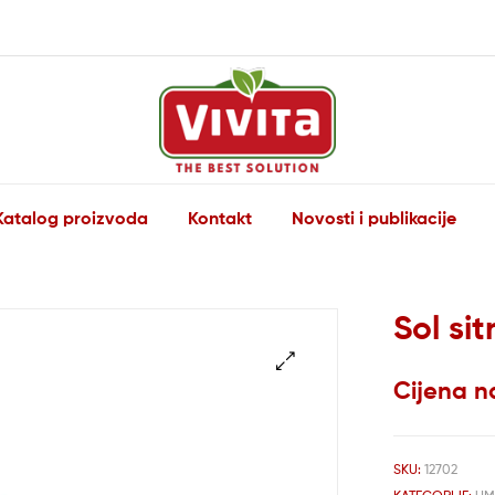
Vivita
Katalog proizvoda
Kontakt
Novosti i publikacije
The
Best
Solution
Sol si
Cijena n
🔍
SKU:
12702