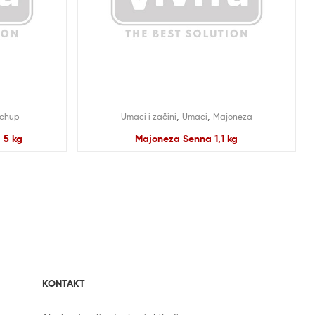
,
,
tchup
Umaci i začini
Umaci
Majoneza
 5 kg
Majoneza Senna 1,1 kg
KONTAKT