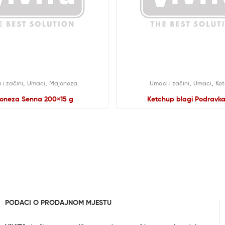
,
,
,
,
 i začini
Umaci
Majoneza
Umaci i začini
Umaci
Ke
oneza Senna 200×15 g
Ketchup blagi Podravka
PODACI O PRODAJNOM MJESTU