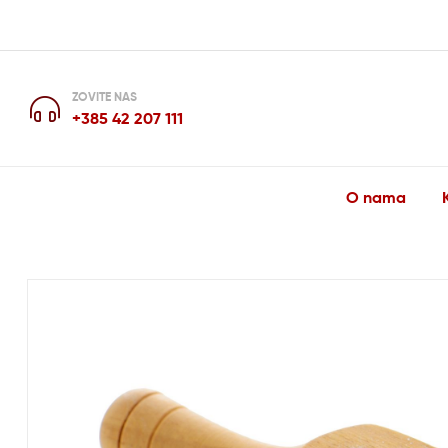
ZOVITE NAS
+385 42 207 111
O nama