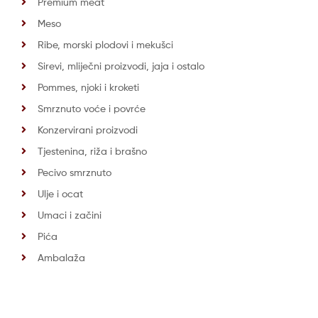
Premium meat
Meso
Ribe, morski plodovi i mekušci
Sirevi, mliječni proizvodi, jaja i ostalo
Pommes, njoki i kroketi
Smrznuto voće i povrće
Konzervirani proizvodi
Tjestenina, riža i brašno
Pecivo smrznuto
Ulje i ocat
Umaci i začini
Pića
Ambalaža