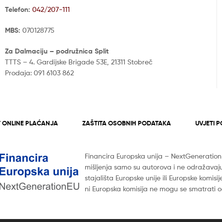
Telefon:
042/207-111
MBS:
070128775
Za Dalmaciju – podružnica Split
TTTS – 4. Gardijske Brigade 53E, 21311 Stobreč
Prodaja: 091 6103 862
 ONLINE PLAĆANJA
ZAŠTITA OSOBNIH PODATAKA
UVJETI 
Financira Europska unija – NextGenerationEU
mišljenja samo su autorova i ne odražavaj
stajališta Europske unije ili Europske komisij
ni Europska komisija ne mogu se smatrati o