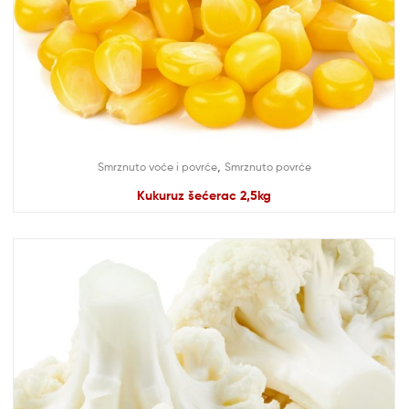
,
Smrznuto voće i povrće
Smrznuto povrće
Kukuruz šećerac 2,5kg