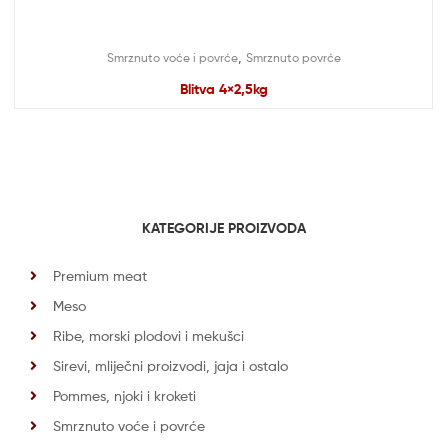
,
Smrznuto voće i povrće
Smrznuto povrće
Blitva 4×2,5kg
KATEGORIJE PROIZVODA
Premium meat
Meso
Ribe, morski plodovi i mekušci
Sirevi, mliječni proizvodi, jaja i ostalo
Pommes, njoki i kroketi
Smrznuto voće i povrće