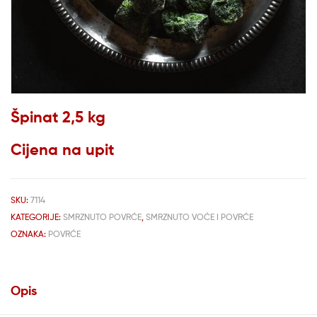
Špinat 2,5 kg
Cijena na upit
SKU:
7114
KATEGORIJE:
SMRZNUTO POVRĆE
,
SMRZNUTO VOĆE I POVRĆE
OZNAKA:
POVRĆE
Opis