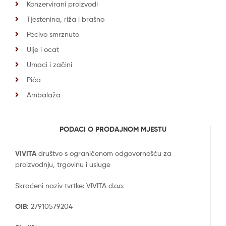
Konzervirani proizvodi
Tjestenina, riža i brašno
Pecivo smrznuto
Ulje i ocat
Umaci i začini
Pića
Ambalaža
PODACI O PRODAJNOM MJESTU
VIVITA
društvo s ograničenom odgovornošću za
proizvodnju, trgovinu i usluge
Skraćeni naziv tvrtke: VIVITA d.o.o.
OIB:
27910579204