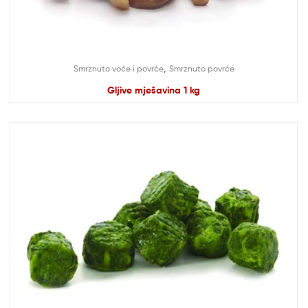
,
Smrznuto voće i povrće
Smrznuto povrće
Gljive mješavina 1 kg