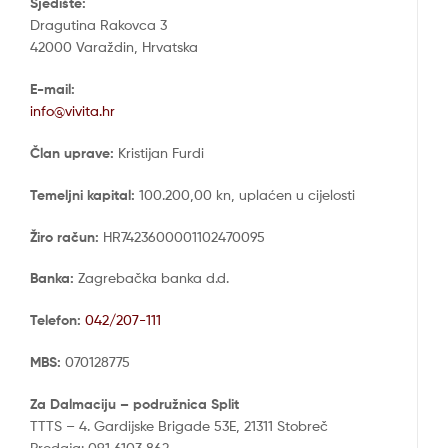
Sjedište:
Dragutina Rakovca 3
42000 Varaždin, Hrvatska
E-mail:
info@vivita.hr
Član uprave:
Kristijan Furdi
Temeljni kapital:
100.200,00 kn, uplaćen u cijelosti
Žiro račun:
HR7423600001102470095
Banka:
Zagrebačka banka d.d.
Telefon:
042/207-111
MBS:
070128775
Za Dalmaciju – podružnica Split
TTTS – 4. Gardijske Brigade 53E, 21311 Stobreč
Prodaja: 091 6103 862