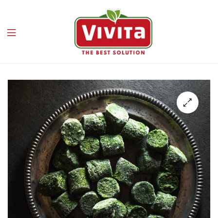
Vivita
🔍