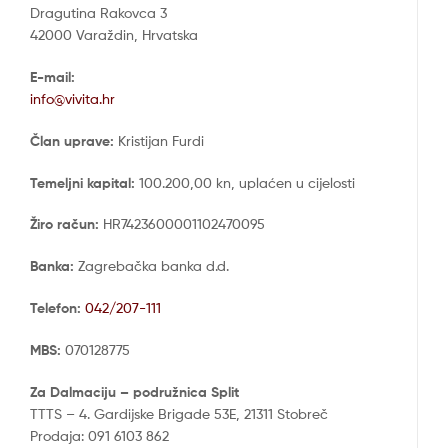
Dragutina Rakovca 3
42000 Varaždin, Hrvatska
E-mail:
info@vivita.hr
Član uprave:
Kristijan Furdi
Temeljni kapital:
100.200,00 kn, uplaćen u cijelosti
Žiro račun:
HR7423600001102470095
Banka:
Zagrebačka banka d.d.
Telefon:
042/207-111
MBS:
070128775
Za Dalmaciju – podružnica Split
TTTS – 4. Gardijske Brigade 53E, 21311 Stobreč
Prodaja: 091 6103 862