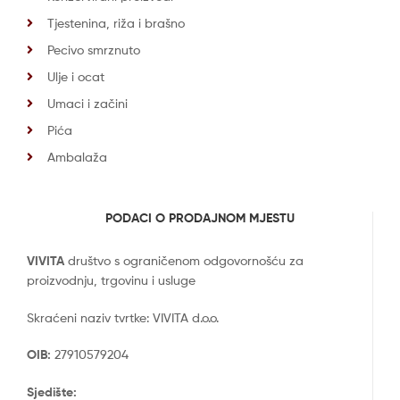
Tjestenina, riža i brašno
Pecivo smrznuto
Ulje i ocat
Umaci i začini
Pića
Ambalaža
PODACI O PRODAJNOM MJESTU
VIVITA
društvo s ograničenom odgovornošću za
proizvodnju, trgovinu i usluge
Skraćeni naziv tvrtke: VIVITA d.o.o.
OIB:
27910579204
Sjedište: