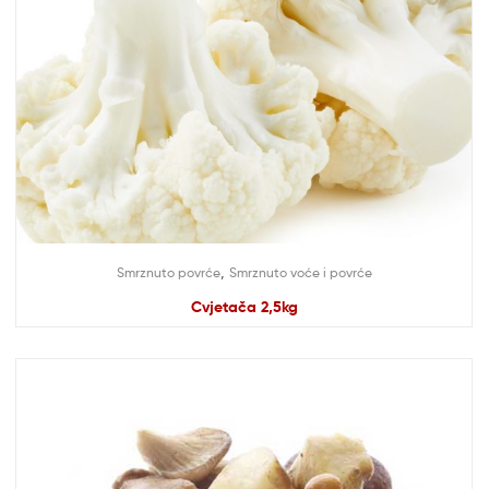
,
Smrznuto povrće
Smrznuto voće i povrće
Cvjetača 2,5kg