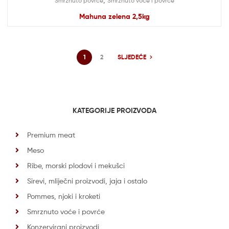
Smrznuto povrće
Smrznuto voće i povrće
Mahuna zelena 2,5kg
1
2
SLJEDEĆE
KATEGORIJE PROIZVODA
Premium meat
Meso
Ribe, morski plodovi i mekušci
Sirevi, mliječni proizvodi, jaja i ostalo
Pommes, njoki i kroketi
Smrznuto voće i povrće
Konzervirani proizvodi