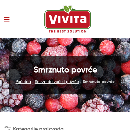
Vivita
Smrznuto povrće
Početna
›
Smrznuto voće i povrće
›
Smrznuto povrće
Kategorije proizvoda