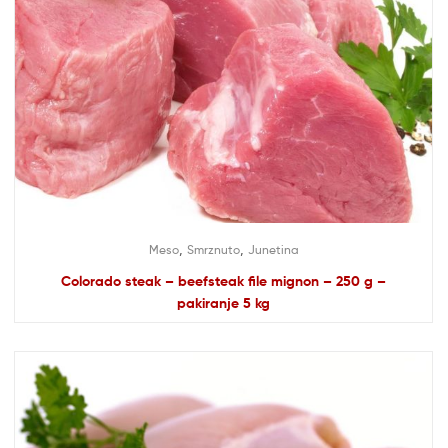
,
,
Meso
Smrznuto
Junetina
Colorado steak – beefsteak file mignon – 250 g –
pakiranje 5 kg