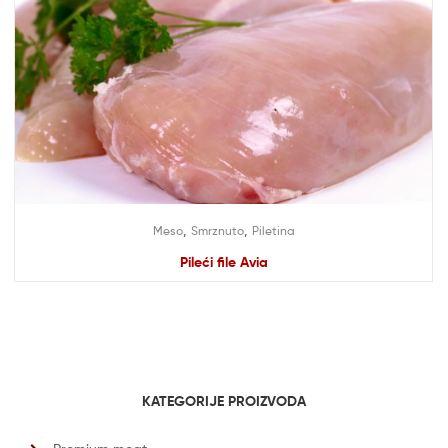
,
,
Meso
Smrznuto
Piletina
Pileći file Avia
KATEGORIJE PROIZVODA