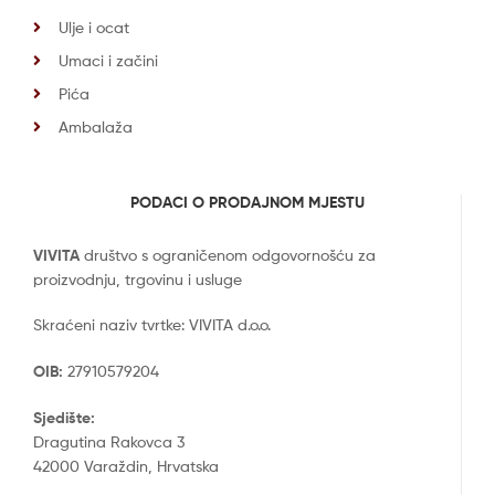
Ulje i ocat
Umaci i začini
Pića
Ambalaža
PODACI O PRODAJNOM MJESTU
VIVITA
društvo s ograničenom odgovornošću za
proizvodnju, trgovinu i usluge
Skraćeni naziv tvrtke: VIVITA d.o.o.
OIB:
27910579204
Sjedište:
Dragutina Rakovca 3
42000 Varaždin, Hrvatska