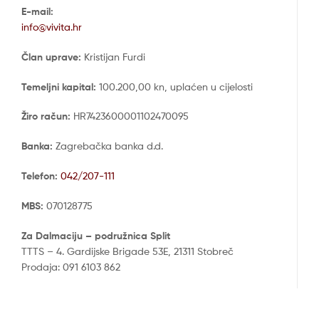
E-mail:
info@vivita.hr
Član uprave:
Kristijan Furdi
Temeljni kapital:
100.200,00 kn, uplaćen u cijelosti
Žiro račun:
HR7423600001102470095
Banka:
Zagrebačka banka d.d.
Telefon:
042/207-111
MBS:
070128775
Za Dalmaciju – podružnica Split
TTTS – 4. Gardijske Brigade 53E, 21311 Stobreč
Prodaja: 091 6103 862