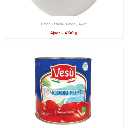
,
,
Umaci i začini
Umaci
Ajvar
Ajvar – 4100 g