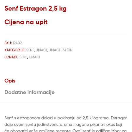
Senf Estragon 2,5 kg
Cijena na upit
SKU:
12402
KATEGORIJE:
SENF
,
UMACI
,
UMACI I ZAČINI
OZNAKE:
SENF
,
UMACI
Opis
Dodatne informacije
Senf s estragonom dolazi u pakiranju od 2,5 kilograma. Estragon
daje ovom senfu jedinstvenu aromu i lagano pikantni okus koji
će obogatiti vaše omiljene recepte. Ovaj senf je odličan izbor za