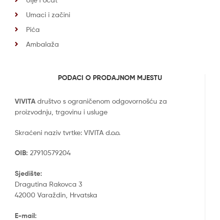
Umaci i začini
Pića
Ambalaža
PODACI O PRODAJNOM MJESTU
VIVITA
društvo s ograničenom odgovornošću za
proizvodnju, trgovinu i usluge
Skraćeni naziv tvrtke: VIVITA d.o.o.
OIB:
27910579204
Sjedište:
Dragutina Rakovca 3
42000 Varaždin, Hrvatska
E-mail: