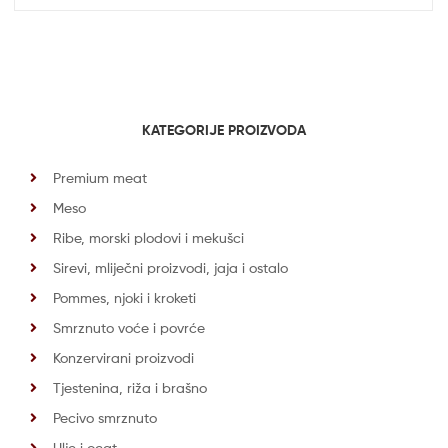
KATEGORIJE PROIZVODA
Premium meat
Meso
Ribe, morski plodovi i mekušci
Sirevi, mliječni proizvodi, jaja i ostalo
Pommes, njoki i kroketi
Smrznuto voće i povrće
Konzervirani proizvodi
Tjestenina, riža i brašno
Pecivo smrznuto
Ulje i ocat