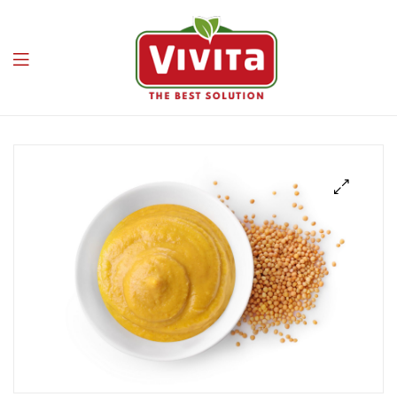
Vivita
🔍