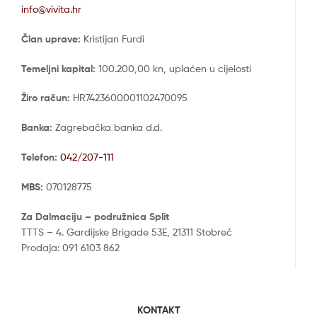
info@vivita.hr
Član uprave:
Kristijan Furdi
Temeljni kapital:
100.200,00 kn, uplaćen u cijelosti
Žiro račun:
HR7423600001102470095
Banka:
Zagrebačka banka d.d.
Telefon:
042/207-111
MBS:
070128775
Za Dalmaciju – podružnica Split
TTTS – 4. Gardijske Brigade 53E, 21311 Stobreč
Prodaja: 091 6103 862
KONTAKT