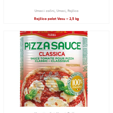
,
,
Umaci i začini
Umaci
Rajčica
Rajčica pelat Vesu – 2,5 kg