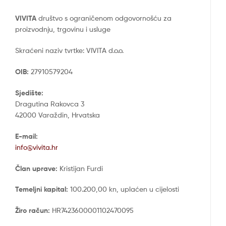
VIVITA
društvo s ograničenom odgovornošću za
proizvodnju, trgovinu i usluge
Skraćeni naziv tvrtke: VIVITA d.o.o.
OIB:
27910579204
Sjedište:
Dragutina Rakovca 3
42000 Varaždin, Hrvatska
E-mail:
info@vivita.hr
Član uprave:
Kristijan Furdi
Temeljni kapital:
100.200,00 kn, uplaćen u cijelosti
Žiro račun:
HR7423600001102470095