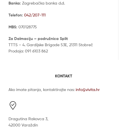
Banka:
Zagrebačka banka d.d.
Telefon:
042/207-111
MBS:
070128775
Za Dalmaciju – podružnica Split
TTTS – 4. Gardijske Brigade 53E, 21311 Stobreč
Prodaja: 091 6103 862
KONTAKT
Ako imate pitanja, kontaktirajte nas:
info@vivita.hr
Dragutina Rakovca 3,
42000 Varaždin