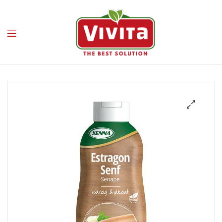
Vivita
🔍