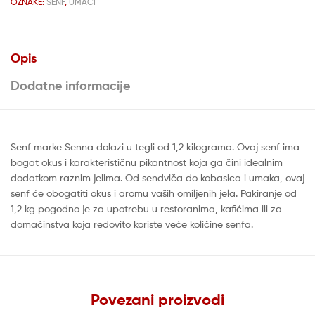
OZNAKE:
SENF
,
UMACI
Opis
Dodatne informacije
Senf marke Senna dolazi u tegli od 1,2 kilograma. Ovaj senf ima
bogat okus i karakterističnu pikantnost koja ga čini idealnim
dodatkom raznim jelima. Od sendviča do kobasica i umaka, ovaj
senf će obogatiti okus i aromu vaših omiljenih jela. Pakiranje od
1,2 kg pogodno je za upotrebu u restoranima, kafićima ili za
domaćinstva koja redovito koriste veće količine senfa.
Povezani proizvodi