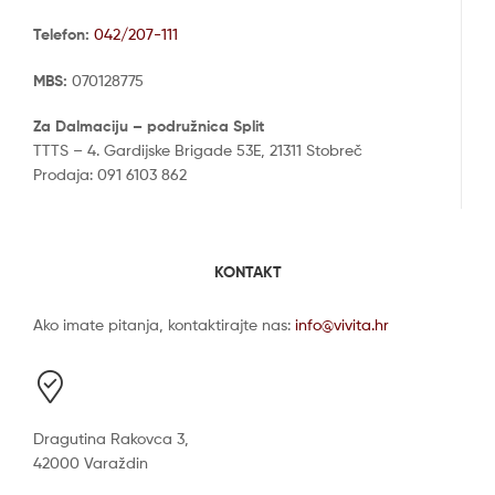
Telefon:
042/207-111
MBS:
070128775
Za Dalmaciju – podružnica Split
TTTS – 4. Gardijske Brigade 53E, 21311 Stobreč
Prodaja: 091 6103 862
KONTAKT
Ako imate pitanja, kontaktirajte nas:
info@vivita.hr
Dragutina Rakovca 3,
42000 Varaždin