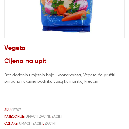
Vegeta
Cijena na upit
Bez dodanih umjetnih boja i konzervansa, Vegeta će pružiti
prirodnu i ukusnu podršku vašoj kulinarskoj kreaciji.
SKU:
12707
KATEGORIJE:
UMACI I ZAČINI
,
ZAČINI
OZNAKE:
UMACI I ZAČINI
,
ZAČINI