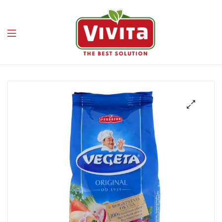
Vivita
🔍