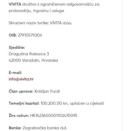
VIVITA
društvo s ograničenom odgovornošću za
proizvodnju, trgovinu i usluge
Skraćeni naziv tvrtke: VIVITA d.o.o.
OIB:
27910579204
Sjedište:
Dragutina Rakovca 3
42000 Varaždin, Hrvatska
E-mail:
info@vivita.hr
Član uprave:
Kristijan Furdi
Temeljni kapital:
100.200,00 kn, uplaćen u cijelosti
Žiro račun:
HR7423600001102470095
Banka:
Zagrebačka banka d.d.