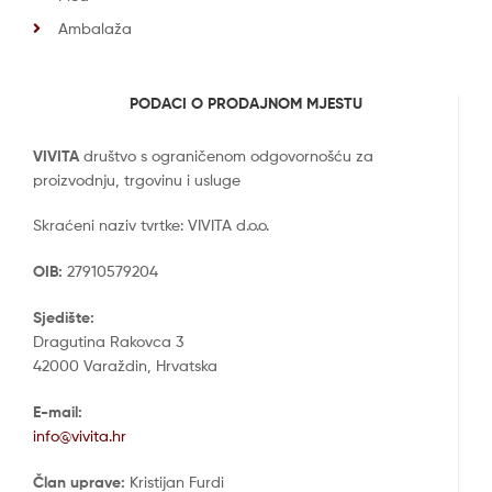
Ambalaža
PODACI O PRODAJNOM MJESTU
VIVITA
društvo s ograničenom odgovornošću za
proizvodnju, trgovinu i usluge
Skraćeni naziv tvrtke: VIVITA d.o.o.
OIB:
27910579204
Sjedište:
Dragutina Rakovca 3
42000 Varaždin, Hrvatska
E-mail:
info@vivita.hr
Član uprave:
Kristijan Furdi