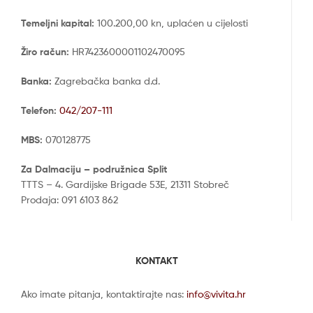
Temeljni kapital:
100.200,00 kn, uplaćen u cijelosti
Žiro račun:
HR7423600001102470095
Banka:
Zagrebačka banka d.d.
Telefon:
042/207-111
MBS:
070128775
Za Dalmaciju – podružnica Split
TTTS – 4. Gardijske Brigade 53E, 21311 Stobreč
Prodaja: 091 6103 862
KONTAKT
Ako imate pitanja, kontaktirajte nas:
info@vivita.hr