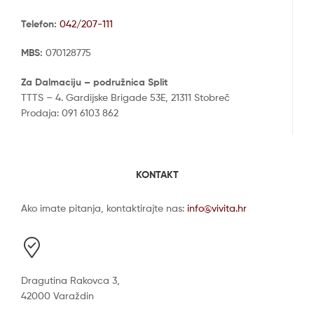
Telefon:
042/207-111
MBS:
070128775
Za Dalmaciju – podružnica Split
TTTS – 4. Gardijske Brigade 53E, 21311 Stobreč
Prodaja: 091 6103 862
KONTAKT
Ako imate pitanja, kontaktirajte nas:
info@vivita.hr
Dragutina Rakovca 3,
42000 Varaždin