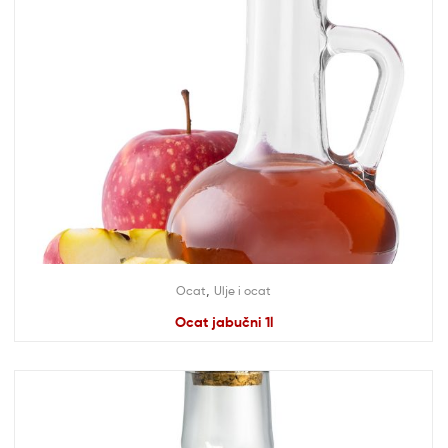
,
Ocat
Ulje i ocat
Ocat jabučni 1l