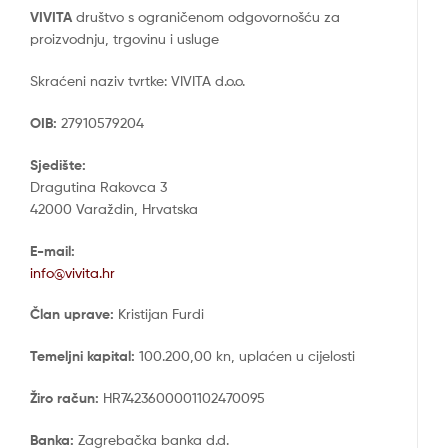
VIVITA
društvo s ograničenom odgovornošću za
proizvodnju, trgovinu i usluge
Skraćeni naziv tvrtke: VIVITA d.o.o.
OIB:
27910579204
Sjedište:
Dragutina Rakovca 3
42000 Varaždin, Hrvatska
E-mail:
info@vivita.hr
Član uprave:
Kristijan Furdi
Temeljni kapital:
100.200,00 kn, uplaćen u cijelosti
Žiro račun:
HR7423600001102470095
Banka:
Zagrebačka banka d.d.